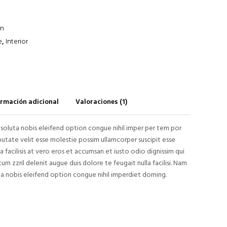
on
e
,
Interior
ormación adicional
Valoraciones (1)
soluta nobis eleifend option congue nihil imper per tem por
tate velit esse molestie possim ullamcorper suscipit esse
la facilisis at vero eros et accumsan et iusto odio dignissim qui
um zzril delenit augue duis dolore te feugait nulla facilisi. Nam
a nobis eleifend option congue nihil imperdiet doming.