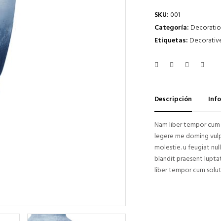
Para que
SKU:
001
podamos
Categoría:
Decorati
mejorar la
Etiquetas:
Decorativ
funcionalidad
y estructura
de la web,
en base a
cómo se usa
la web.
Descripción
Inf
Nam liber tempor cum 
Experiencia
legere me doming vulpu
Para que
molestie. u feugiat nul
nuestra web
blandit praesent luptat
funcione lo
liber tempor cum solut
mejor posible
durante tu
visita. Si
rechaza estas