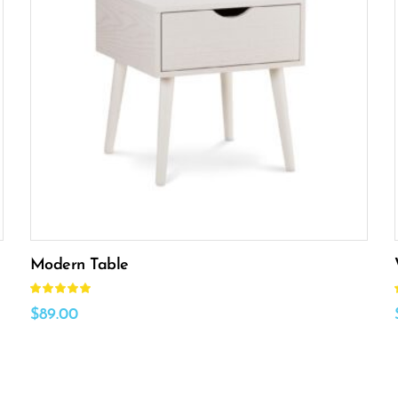
Añadir al carrito
Modern Table
Valorado
con
5.00
$
89.00
de 5