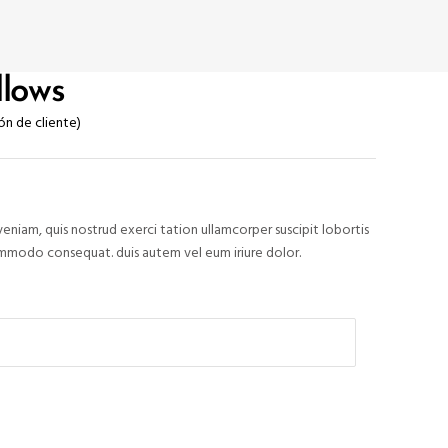
llows
ón de cliente)
rado
eniam, quis nostrud exerci tation ullamcorper suscipit lobortis
commodo consequat. duis autem vel eum iriure dolor.