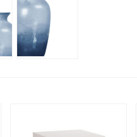
cookies,
algunas
funcionalidades
desaparecerán
de la web.
Marketing
Al compartir tus
intereses y
comportamiento
mientras visitas
nuestro sitio,
aumentas la
posibilidad de
ver contenido y
ofertas
personalizados.