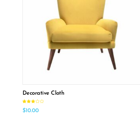
Añadir al carrito
Decorative Cloth
Valorado
con
3.00
$
10.00
de
5