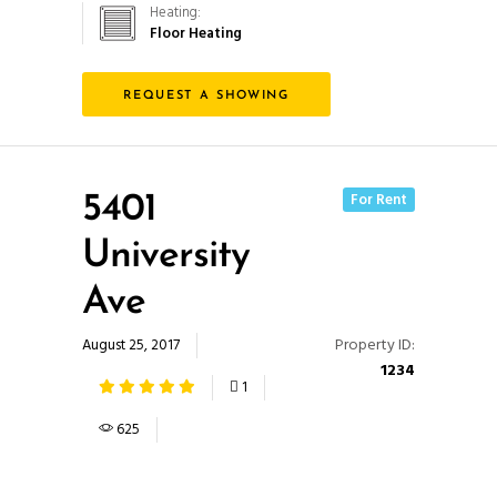
Heating:
Para que
Floor Heating
podamos
mejorar la
funcionalidad
REQUEST A SHOWING
y estructura
de la web,
en base a
cómo se usa
For Rent
5401
la web.
University
Ave
Experiencia
Para que
Property ID:
August 25, 2017
nuestra web
1234
funcione lo
1
mejor posible
durante tu
625
visita. Si
rechaza estas