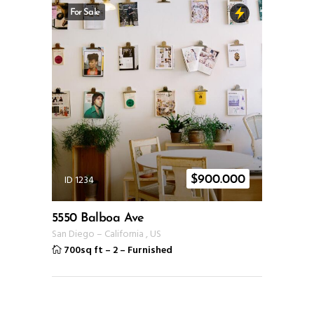
For Sale
ID 1234
$
900.000
5550 Balboa Ave
San Diego
–
California
,
US
700sq ft
–
2
–
Furnished