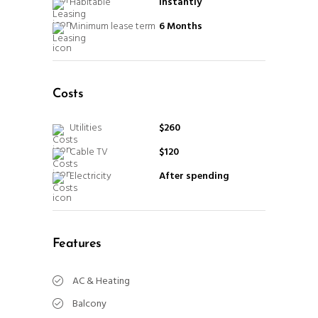
Habitable
Instantly
Minimum lease term
6 Months
Costs
Utilities
$260
Cable TV
$120
Electricity
After spending
Features
AC & Heating
Balcony