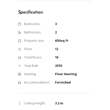
cookies,
algunas
Specification
funcionalidades
desaparecerán
Bedrooms:
3
de la web.
Bathrooms:
2
Property size:
650sq ft
Marketing
Al compartir tus
Floor:
12
intereses y
Total floors:
16
comportamiento
mientras visitas
Year Built:
2010
nuestro sitio,
Heating:
Floor Heating
aumentas la
posibilidad de
Accommodation:
Furnished
ver contenido y
ofertas
personalizados.
Ceiling height:
3.2 m