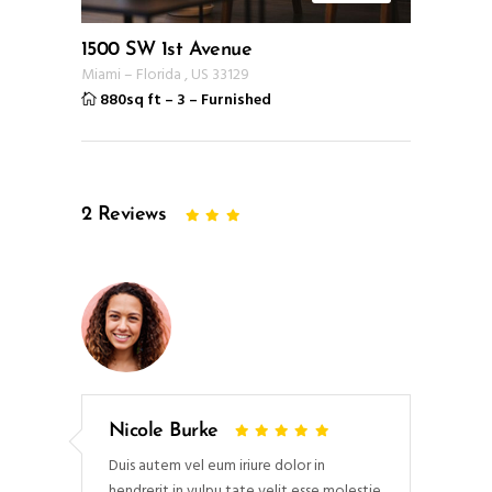
1500 SW 1st Avenue
Miami
–
Florida
,
US
33129
880sq ft
–
3
–
Furnished
2
Reviews
Nicole Burke
Duis autem vel eum iriure dolor in
hendrerit in vulpu tate velit esse molestie