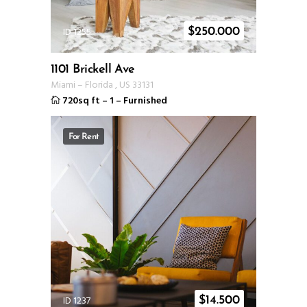
ID 1255
$
250.000
1101 Brickell Ave
Miami
–
Florida
,
US
33131
720sq ft
–
1
–
Furnished
For Rent
ID 1237
$
14.500