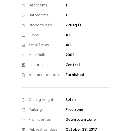
cookies,
Bedrooms:
1
algunas
Bathrooms:
1
funcionalidades
desaparecerán
Property size:
720sq ft
de la web.
Floor:
43
Total floors:
48
Marketing
Year Built:
2003
Al compartir tus
intereses y
Heating:
Central
comportamiento
Accommodation:
Furnished
mientras visitas
nuestro sitio,
aumentas la
posibilidad de
Ceiling height:
3.4 m
ver contenido y
Parking:
Free zone
ofertas
personalizados.
From center:
Downtown zone
Publication date:
October 28, 2017