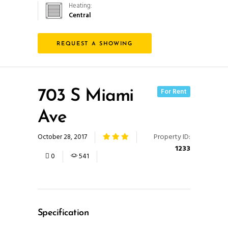
Heating:
Para que
Central
podamos
mejorar la
funcionalidad
REQUEST A SHOWING
y estructura
de la web,
en base a
cómo se usa
For Rent
703 S Miami
la web.
Ave
Property ID:
October 28, 2017
Experiencia
1233
Para que
0
541
nuestra web
funcione lo
mejor posible
durante tu
visita. Si
Specification
rechaza estas