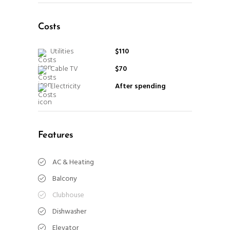
Costs
Utilities
$110
Cable TV
$70
Electricity
After spending
Features
AC & Heating
Balcony
Clubhouse
Dishwasher
Elevator