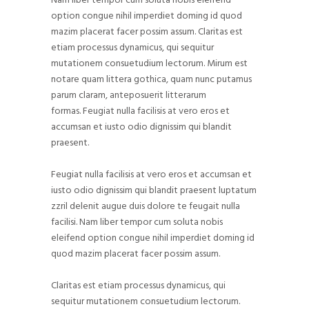
Nam liber tempor cum soluta nobis eleifend
option congue nihil imperdiet doming id quod
mazim placerat facer possim assum. Claritas est
etiam processus dynamicus, qui sequitur
mutationem consuetudium lectorum. Mirum est
notare quam littera gothica, quam nunc putamus
parum claram, anteposuerit litterarum
formas. Feugiat nulla facilisis at vero eros et
accumsan et iusto odio dignissim qui blandit
praesent.
Feugiat nulla facilisis at vero eros et accumsan et
iusto odio dignissim qui blandit praesent luptatum
zzril delenit augue duis dolore te feugait nulla
facilisi. Nam liber tempor cum soluta nobis
eleifend option congue nihil imperdiet doming id
quod mazim placerat facer possim assum.
Claritas est etiam processus dynamicus, qui
sequitur mutationem consuetudium lectorum.