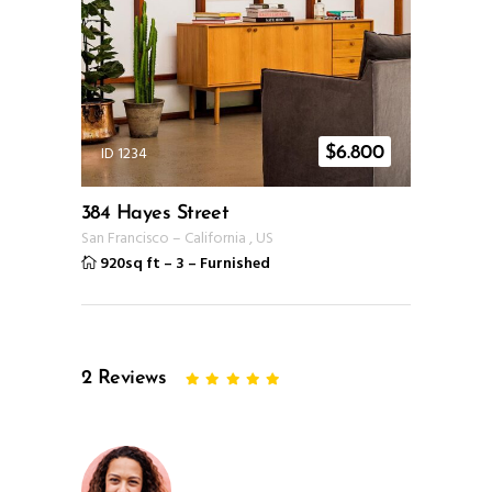
ID 1234
$
6.800
384 Hayes Street
San Francisco
–
California
,
US
920sq ft
–
3
–
Furnished
2
Reviews