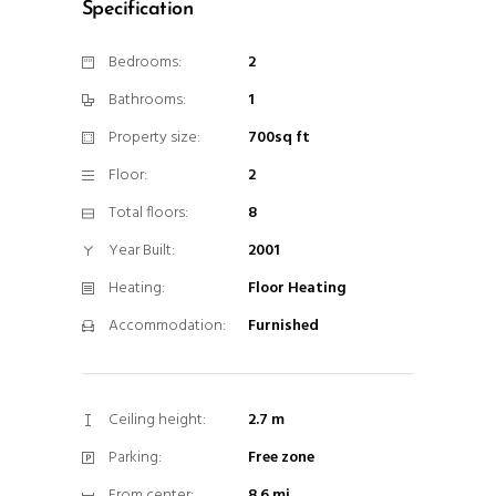
cookies,
Specification
algunas
funcionalidades
Bedrooms:
2
desaparecerán
Bathrooms:
1
de la web.
Property size:
700sq ft
Floor:
2
Marketing
Total floors:
8
Al compartir tus
intereses y
Year Built:
2001
comportamiento
Heating:
Floor Heating
mientras visitas
nuestro sitio,
Accommodation:
Furnished
aumentas la
posibilidad de
ver contenido y
Ceiling height:
2.7 m
ofertas
personalizados.
Parking:
Free zone
From center:
8.6 mi