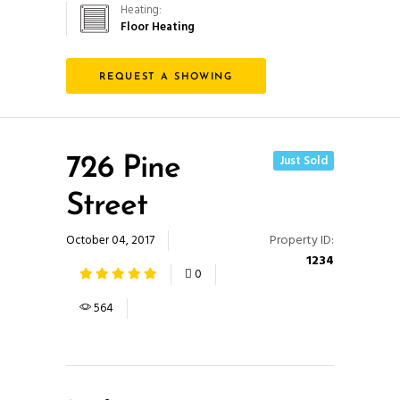
Heating:
Para que
Floor Heating
podamos
mejorar la
funcionalidad
REQUEST A SHOWING
y estructura
de la web,
en base a
cómo se usa
Just Sold
726 Pine
la web.
Street
Property ID:
October 04, 2017
Experiencia
1234
Para que
0
nuestra web
funcione lo
564
mejor posible
durante tu
visita. Si
rechaza estas