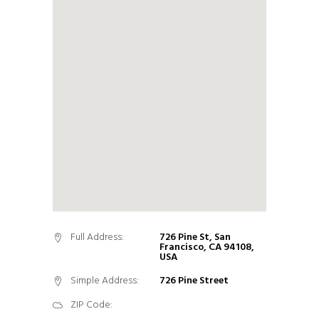
Full Address:
726 Pine St, San
Francisco, CA 94108,
USA
Simple Address:
726 Pine Street
ZIP Code: