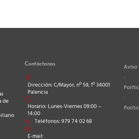
Contáctanos
Aviso 
-
Dirección: C/Mayor, nº 59, 1º 34001
Políti
Palencia
as
-
a de
Horario: Lunes-Viernes 09:00 –
Políti
14:00
liario
Teléfonos: 979 74 02 68
E-mail: