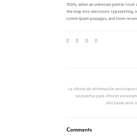
1500s, when an unknown printer took a 
the leap into electronic typesetting, r
Lorem Ipsum passages, and more recent
La oficina de información antiocupac
sus puertas para ofrecer asesoram
afectadas ante o
Comments