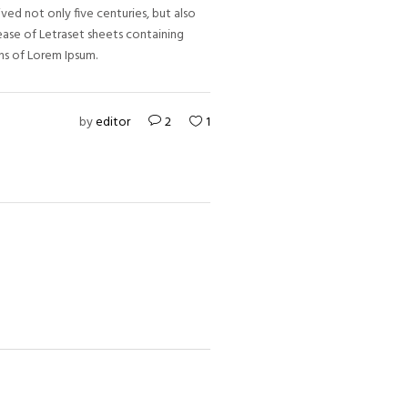
ed not only five centuries, but also
lease of Letraset sheets containing
ns of Lorem Ipsum.
by
editor
2
1