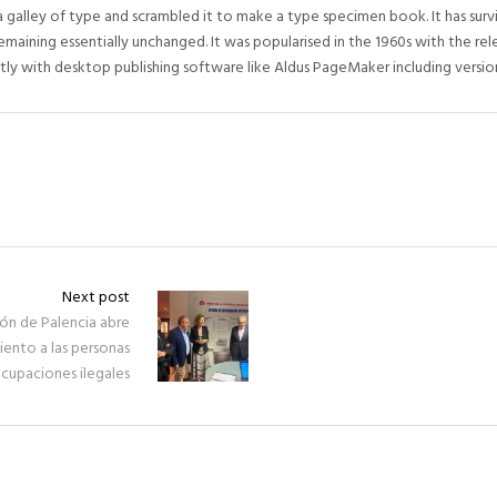
cookies,
galley of type and scrambled it to make a type specimen book. It has surviv
algunas
emaining essentially unchanged. It was popularised in the 1960s with the re
funcionalidades
ly with desktop publishing software like Aldus PageMaker including versio
desaparecerán
de la web.
Marketing
Al compartir tus
intereses y
comportamiento
mientras visitas
Next post
nuestro sitio,
ión de Palencia abre
aumentas la
iento a las personas
posibilidad de
cupaciones ilegales
ver contenido y
ofertas
personalizados.